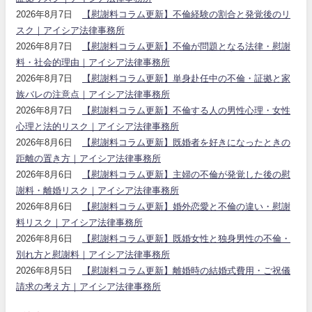
2026年8月7日
【慰謝料コラム更新】不倫経験の割合と発覚後のリ
スク｜アイシア法律事務所
2026年8月7日
【慰謝料コラム更新】不倫が問題となる法律・慰謝
料・社会的理由｜アイシア法律事務所
2026年8月7日
【慰謝料コラム更新】単身赴任中の不倫・証拠と家
族バレの注意点｜アイシア法律事務所
2026年8月7日
【慰謝料コラム更新】不倫する人の男性心理・女性
心理と法的リスク｜アイシア法律事務所
2026年8月6日
【慰謝料コラム更新】既婚者を好きになったときの
距離の置き方｜アイシア法律事務所
2026年8月6日
【慰謝料コラム更新】主婦の不倫が発覚した後の慰
謝料・離婚リスク｜アイシア法律事務所
2026年8月6日
【慰謝料コラム更新】婚外恋愛と不倫の違い・慰謝
料リスク｜アイシア法律事務所
2026年8月6日
【慰謝料コラム更新】既婚女性と独身男性の不倫・
別れ方と慰謝料｜アイシア法律事務所
2026年8月5日
【慰謝料コラム更新】離婚時の結婚式費用・ご祝儀
請求の考え方｜アイシア法律事務所