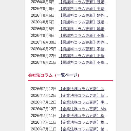
【慰謝料コラム更新】既婚者を好きになったときの距離の置き方｜アイシア法律事務所
2026年8月6日
【慰謝料コラム更新】主婦の不倫が発覚した後の慰謝料・離婚リスク｜アイシア法律事務所
2026年8月6日
【慰謝料コラム更新】婚外恋愛と不倫の違い・慰謝料リスク｜アイシア法律事務所
2026年8月6日
【慰謝料コラム更新】既婚女性と独身男性の不倫・別れ方と慰謝料｜アイシア法律事務所
2026年8月6日
【慰謝料コラム更新】離婚時の結婚式費用・ご祝儀請求の考え方｜アイシア法律事務所
2026年8月5日
【慰謝料コラム更新】不倫関係を続けるリスクと接触禁止の考え方｜アイシア法律事務所
2026年8月4日
【慰謝料コラム更新】肉体関係なし・証拠不足で関係解消を求める交渉の注意点｜アイシア法律事務所
2026年6月30日
【慰謝料コラム更新】不倫相手と別れさせたい場合の慰謝料請求・誓約書の活用｜アイシア法律事務所
2026年6月25日
【慰謝料コラム更新】不倫がバレた直後に取るべき初動とNG対応｜アイシア法律事務所
2026年6月22日
【慰謝料コラム更新】不倫はバレないのかと発覚ポイントの整理｜アイシア法律事務所
2026年6月21日
会社法コラム（
一覧ページ
）
【企業法務コラム更新】スクイーズアウトの手法と少数株主対応｜アイシア法律事務所
2026年7月12日
【企業法務コラム更新】新設合併の手続と吸収合併との違い｜アイシア法律事務所
2026年7月12日
【企業法務コラム更新】事業譲渡と会社分割の使い分け｜アイシア法律事務所
2026年7月12日
【企業法務コラム更新】M&Aの組織再編・応用手法の整理と実務ポイント｜アイシア法律事務所
2026年7月12日
【企業法務コラム更新】株式移転による持株会社化のポイント｜アイシア法律事務所
2026年7月11日
【企業法務コラム更新】株式交換と株式移転の使い分け｜アイシア法律事務所
2026年7月11日
【企業法務コラム更新】第三者割当増資の手続とM&Aでの活用｜アイシア法律事務所
2026年7月11日