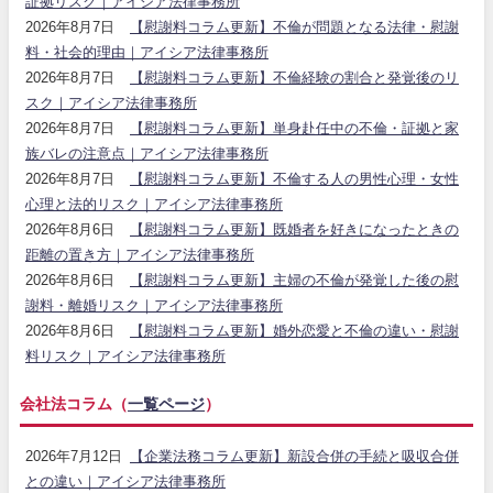
証拠リスク｜アイシア法律事務所
2026年8月7日
【慰謝料コラム更新】不倫が問題となる法律・慰謝
料・社会的理由｜アイシア法律事務所
2026年8月7日
【慰謝料コラム更新】不倫経験の割合と発覚後のリ
スク｜アイシア法律事務所
2026年8月7日
【慰謝料コラム更新】単身赴任中の不倫・証拠と家
族バレの注意点｜アイシア法律事務所
2026年8月7日
【慰謝料コラム更新】不倫する人の男性心理・女性
心理と法的リスク｜アイシア法律事務所
2026年8月6日
【慰謝料コラム更新】既婚者を好きになったときの
距離の置き方｜アイシア法律事務所
2026年8月6日
【慰謝料コラム更新】主婦の不倫が発覚した後の慰
謝料・離婚リスク｜アイシア法律事務所
2026年8月6日
【慰謝料コラム更新】婚外恋愛と不倫の違い・慰謝
料リスク｜アイシア法律事務所
会社法コラム（
一覧ページ
）
2026年7月12日
【企業法務コラム更新】新設合併の手続と吸収合併
との違い｜アイシア法律事務所