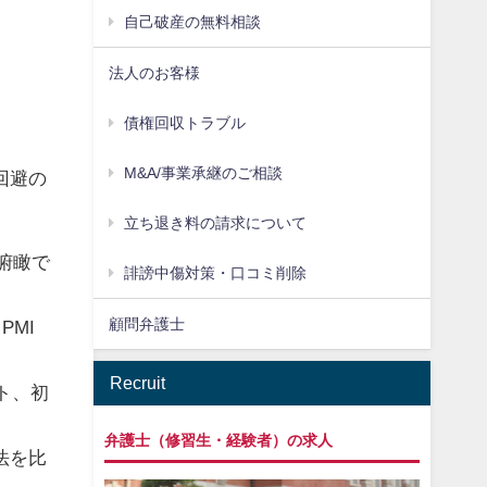
自己破産の無料相談
法人のお客様
債権回収トラブル
M&A/事業承継のご相談
回避の
立ち退き料の請求について
俯瞰で
誹謗中傷対策・口コミ削除
顧問弁護士
PMI
Recruit
ト、初
弁護士（修習生・経験者）の求人
法を比