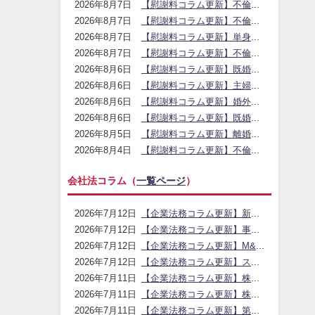
【慰謝料コラム更新】不倫が問題となる法律・慰謝料・社会的理由｜アイシア法律事務所
2026年8月7日
【慰謝料コラム更新】不倫経験の割合と発覚後のリスク｜アイシア法律事務所
2026年8月7日
【慰謝料コラム更新】単身赴任中の不倫・証拠と家族バレの注意点｜アイシア法律事務所
2026年8月7日
【慰謝料コラム更新】不倫する人の男性心理・女性心理と法的リスク｜アイシア法律事務所
2026年8月7日
【慰謝料コラム更新】既婚者を好きになったときの距離の置き方｜アイシア法律事務所
2026年8月6日
【慰謝料コラム更新】主婦の不倫が発覚した後の慰謝料・離婚リスク｜アイシア法律事務所
2026年8月6日
【慰謝料コラム更新】婚外恋愛と不倫の違い・慰謝料リスク｜アイシア法律事務所
2026年8月6日
【慰謝料コラム更新】既婚女性と独身男性の不倫・別れ方と慰謝料｜アイシア法律事務所
2026年8月6日
【慰謝料コラム更新】離婚時の結婚式費用・ご祝儀請求の考え方｜アイシア法律事務所
2026年8月5日
【慰謝料コラム更新】不倫関係を続けるリスクと接触禁止の考え方｜アイシア法律事務所
2026年8月4日
会社法コラム（
一覧ページ
）
【企業法務コラム更新】新設合併の手続と吸収合併との違い｜アイシア法律事務所
2026年7月12日
【企業法務コラム更新】事業譲渡と会社分割の使い分け｜アイシア法律事務所
2026年7月12日
【企業法務コラム更新】M&Aの組織再編・応用手法の整理と実務ポイント｜アイシア法律事務所
2026年7月12日
【企業法務コラム更新】スクイーズアウトの手法と少数株主対応｜アイシア法律事務所
2026年7月12日
【企業法務コラム更新】株式移転による持株会社化のポイント｜アイシア法律事務所
2026年7月11日
【企業法務コラム更新】株式交換と株式移転の使い分け｜アイシア法律事務所
2026年7月11日
【企業法務コラム更新】第三者割当増資の手続とM&Aでの活用｜アイシア法律事務所
2026年7月11日