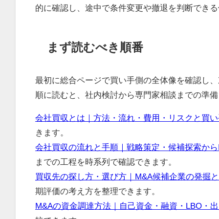
的に確認し、途中で条件変更や撤退を判断できる
まず読むべき順番
最初に総合ページで買い手側の全体像を確認し、
順に読むと、社内検討から専門家相談までの準備
会社買収とは｜方法・流れ・費用・リスクと買い
きます。
会社買収の流れと手順｜戦略策定・候補探索からD
までの工程を時系列で確認できます。
買収先の探し方・選び方｜M&A候補企業の発掘
期評価の考え方を整理できます。
M&Aの資金調達方法｜自己資金・融資・LBO・