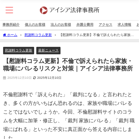
事務所紹介
個人のお客様
法人のお客様
弁護士費用
アクセス
求人情報
ホーム
慰謝料コラム更新
【慰謝料コラム更新】不倫で訴えられたら家族・
職場にバレるリスクと対策｜アイシア法律事務所
慰謝料コラム更新
最新ニュース
【慰謝料コラム更新】不倫で訴えられたら家族・
職場にバレるリスクと対策｜アイシア法律事務所
2025年12月10日
2025年12月10日
不倫慰謝料で「訴えられた」「裁判になる」と言われたと
き、多くの方がいちばん恐れるのは、家族や職場にバレる
ことではないでしょうか。今回、不倫慰謝料サイトのコラ
ムを大幅に加筆・修正し、「裁判 家族にバレる」「裁判 職
場にばれる」といった不安に真正面から答える内容にしま
した。