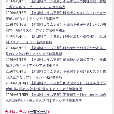
2026年8月7日
【慰謝料コラム更新】不倫する人の男性心理・女性
心理と法的リスク｜アイシア法律事務所
2026年8月6日
【慰謝料コラム更新】既婚者を好きになったときの
距離の置き方｜アイシア法律事務所
2026年8月6日
【慰謝料コラム更新】主婦の不倫が発覚した後の慰
謝料・離婚リスク｜アイシア法律事務所
2026年8月6日
【慰謝料コラム更新】婚外恋愛と不倫の違い・慰謝
料リスク｜アイシア法律事務所
2026年8月6日
【慰謝料コラム更新】既婚女性と独身男性の不倫・
別れ方と慰謝料｜アイシア法律事務所
2026年8月5日
【慰謝料コラム更新】離婚時の結婚式費用・ご祝儀
請求の考え方｜アイシア法律事務所
2026年8月4日
【慰謝料コラム更新】不倫関係を続けるリスクと接
触禁止の考え方｜アイシア法律事務所
2026年6月30日
【慰謝料コラム更新】肉体関係なし・証拠不足で関
係解消を求める交渉の注意点｜アイシア法律事務所
2026年6月25日
【慰謝料コラム更新】不倫相手と別れさせたい場合
の慰謝料請求・誓約書の活用｜アイシア法律事務所
会社法コラム（
一覧ページ
）