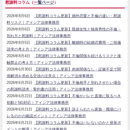
慰謝料コラム（
一覧ページ
）
2026年8月6日
【慰謝料コラム更新】婚外恋愛と不倫の違い・慰謝
料リスク｜アイシア法律事務所
2026年8月6日
【慰謝料コラム更新】既婚女性と独身男性の不倫・
別れ方と慰謝料｜アイシア法律事務所
2026年8月5日
【慰謝料コラム更新】離婚時の結婚式費用・ご祝儀
請求の考え方｜アイシア法律事務所
2026年8月4日
【慰謝料コラム更新】不倫関係を続けるリスクと接
触禁止の考え方｜アイシア法律事務所
2026年6月30日
【慰謝料コラム更新】肉体関係なし・証拠不足で関
係解消を求める交渉の注意点｜アイシア法律事務所
2026年6月25日
【慰謝料コラム更新】不倫相手と別れさせたい場合
の慰謝料請求・誓約書の活用｜アイシア法律事務所
2026年6月22日
【慰謝料コラム更新】不倫がバレた直後に取るべき
初動とNG対応｜アイシア法律事務所
2026年6月21日
【慰謝料コラム更新】訴えられたら家族・職場にバ
レるのかの確認ポイント｜アイシア法律事務所
2026年6月21日
【慰謝料コラム更新】不倫はバレないのかと発覚ポ
イントの整理｜アイシア法律事務所