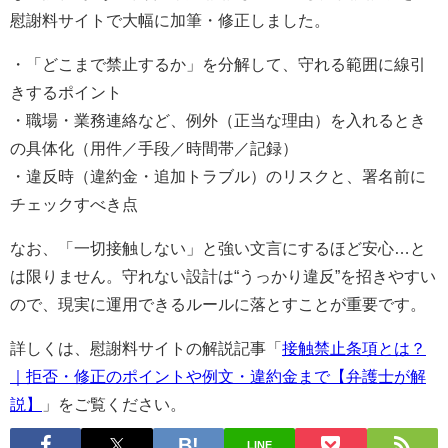
慰謝料サイトで大幅に加筆・修正しました。
・「どこまで禁止するか」を分解して、守れる範囲に線引
きするポイント
・職場・業務連絡など、例外（正当な理由）を入れるとき
の具体化（用件／手段／時間帯／記録）
・違反時（違約金・追加トラブル）のリスクと、署名前に
チェックすべき点
なお、「一切接触しない」と強い文言にするほど安心…と
は限りません。守れない設計は“うっかり違反”を招きやすい
ので、現実に運用できるルールに落とすことが重要です。
詳しくは、慰謝料サイトの解説記事「
接触禁止条項とは？
｜拒否・修正のポイントや例文・違約金まで【弁護士が解
説】
」をご覧ください。
LINE