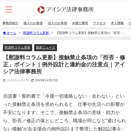
事務所紹介
個人のお客様
法人のお客様
弁護士費用
アクセス
求人情報
ホーム
慰謝料コラム更新
【慰謝料コラム更新】接触禁止条項の「拒否・修
正」ポイント｜例外設計と違約金の注意点｜アイシア法律事務所
慰謝料コラム更新
最新ニュース
【慰謝料コラム更新】接触禁止条項の「拒否・修
正」ポイント｜例外設計と違約金の注意点｜アイ
シア法律事務所
2025年12月27日
2025年12月27日
示談書・誓約書で「今後一切連絡しない・会わない」とい
った接触禁止条項を求められると、仕事や生活への影響が
不安になります。そこで、接触禁止条項の意味・効力か
ら、拒否／修正の落としどころ、職場が同じなど“避けられ
ない接触”がある場合の例外設計まで整理した解説記事を、