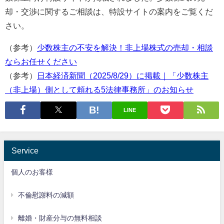
却・交渉に関するご相談は、特設サイトの案内をご覧くだ
さい。
（参考）
少数株主の不安を解決！非上場株式の売却・相談
ならお任せください
（参考）
日本経済新聞（2025/8/29）に掲載｜「少数株主
（非上場）側として頼れる5法律事務所」のお知らせ
LINE
Service
個人のお客様
不倫慰謝料の減額
離婚・財産分与の無料相談