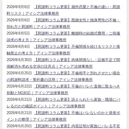
2026年8月6日
【慰謝料コラム更新】婚外恋愛と不倫の違い・慰謝
料リスク｜アイシア法律事務所
2026年8月6日
【慰謝料コラム更新】既婚女性と独身男性の不倫・
別れ方と慰謝料｜アイシア法律事務所
2026年8月5日
【慰謝料コラム更新】離婚時の結婚式費用・ご祝儀
請求の考え方｜アイシア法律事務所
2026年8月4日
【慰謝料コラム更新】不倫関係を続けるリスクと接
触禁止の考え方｜アイシア法律事務所
2026年6月30日
【慰謝料コラム更新】肉体関係なし・証拠不足で関
係解消を求める交渉の注意点｜アイシア法律事務所
2026年6月25日
【慰謝料コラム更新】不倫相手と別れさせたい場合
の慰謝料請求・誓約書の活用｜アイシア法律事務所
2026年6月22日
【慰謝料コラム更新】不倫がバレた直後に取るべき
初動とNG対応｜アイシア法律事務所
2026年6月21日
【慰謝料コラム更新】訴えられたら家族・職場にバ
レるのかの確認ポイント｜アイシア法律事務所
2026年6月21日
【慰謝料コラム更新】不倫はバレないのかと発覚ポ
イントの整理｜アイシア法律事務所
2026年6月20日
【慰謝料コラム更新】内容証明が家族にバレる不安