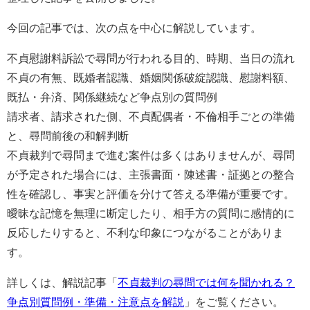
今回の記事では、次の点を中心に解説しています。
不貞慰謝料訴訟で尋問が行われる目的、時期、当日の流れ
不貞の有無、既婚者認識、婚姻関係破綻認識、慰謝料額、
既払・弁済、関係継続など争点別の質問例
請求者、請求された側、不貞配偶者・不倫相手ごとの準備
と、尋問前後の和解判断
不貞裁判で尋問まで進む案件は多くはありませんが、尋問
が予定された場合には、主張書面・陳述書・証拠との整合
性を確認し、事実と評価を分けて答える準備が重要です。
曖昧な記憶を無理に断定したり、相手方の質問に感情的に
反応したりすると、不利な印象につながることがありま
す。
詳しくは、解説記事「
不貞裁判の尋問では何を聞かれる？
争点別質問例・準備・注意点を解説
」をご覧ください。