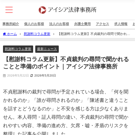
事務所紹介
個人のお客様
法人のお客様
弁護士費用
アクセス
求人情報
ホーム
慰謝料コラム更新
【慰謝料コラム更新】不貞裁判の尋問で聞かれる
ことと準備のポイント｜アイシア法律事務所
慰謝料コラム更新
最新ニュース
【慰謝料コラム更新】不貞裁判の尋問で聞かれる
ことと準備のポイント｜アイシア法律事務所
2026年5月22日
2026年5月20日
不貞慰謝料の裁判で尋問が予定されている場合、「何を聞
かれるのか」「誰が尋問されるのか」「陳述書と違うこと
を話すとどうなるのか」と不安を感じる方は少なくありま
せん。本人尋問・証人尋問の違い、不貞裁判の尋問で聞か
れやすい内容、準備の進め方、欠席・嘘・矛盾のリスクを
整理した記事を公開しました。