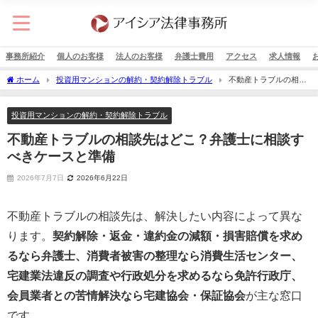
事務所紹介
個人のお客様
法人のお客様
弁護士費用
アクセス
求人情報
ホーム
投資用マンションの解約・契約解除トラブル
不動産トラブルの相談
先はどこ？弁護士に相談すべきケースと準備
投資用マンションの解約・契約解除トラブル
不動産トラブルの相談先はどこ？弁護士に相談す
べきケースと準備
2026年7月7日
2026年6月22日
不動産トラブルの相談先は、解決したい内容によって異な
ります。
契約解除・返金・違約金の減額・損害賠償を求め
るなら弁護士、消費者被害の整理なら消費生活センター、
宅建業法違反の調査や行政処分を求めるなら免許行政庁、
会員業者との苦情解決なら宅建協会・保証協会
が主な窓口
です。