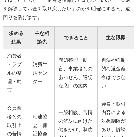
てほしい」のか、「業者を指導してほしい」のか、「契約
を解除してお金を取り戻したい」のかを明確にすると、遠
回りを防げます。
求める
主な相
できること
主な限界
結果
談先
消費者
問題整理、助
判決や強制
トラブ
消費生
言、事業者との
的な返金命
ルの整
活セン
あっせん、適切
令はできな
理・助
ター
な窓口の案内
い
言
会員・取引
会員業
一般相談、苦情
内容による
者との
宅建協
の解決に向けた
対象制限が
取引上
会・保
働きかけ、制度
あり、訴訟
の苦情
証協会