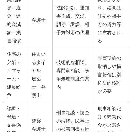
除・返
法的判断、通知
り、結果は
金・違
書作成、交渉、
証拠や相手
弁護士
約金減
調停・訴訟、相
方の資力等
額・損
手方対応の代理
に左右され
害賠償
る
住宅の
住まい
売買契約の
欠陥・
るダイ
技術的な相談、
取消しや損
リフォ
ヤル、
専門家相談、紛
害賠償は別
ーム・
建築
争処理制度の案
途法的検討
建築紛
士、弁
内
が必要
争
護士
詐欺・
刑事相談だ
刑事相談・捜査
脅迫・
けで売買代
警察、
の端緒、民事上
文書偽
金が返還さ
弁護士
の被害回復方針