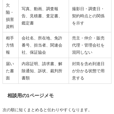
欠
写真、動画、調査報
撮影日・調査日・
陥・
告、見積書、査定書、
契約時点との関係
損害
鑑定書
を示す
資料
相手
会社名、所在地、免許
売主・仲介・販売
方情
番号、担当者、関連会
代理・管理会社を
報
社、保証協会
混同しない
届い
内容証明、請求書、解
封筒を含め到達日
た書
除通知、訴状、裁判所
が分かる状態で用
面
書類
意する
相談用の1ページメモ
次の順に短くまとめると伝わりやすくなります。