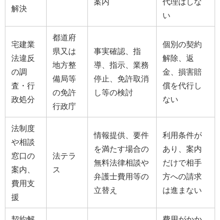
案内
代理はしな
解決
い
都道府
宅建業
個別の契約
県又は
事実確認、指
法違反
解除、返
地方整
導、指示、業務
の調
金、損害賠
備局等
停止、免許取消
査・行
償を代行し
の免許
し等の検討
政処分
ない
行政庁
法制度
情報提供、要件
利用条件が
や相談
を満たす場合の
あり、案内
窓口の
法テラ
無料法律相談や
だけで相手
案内、
ス
弁護士費用等の
方への請求
費用支
立替え
は進まない
援
契約解
費用がかか