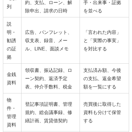
約、支払、ローン、解
手・出来事・証拠
列
除申出、請求の日時
を並べる
説
明・
広告、パンフレット、
「言われた内容」
勧誘
収支表、録音、メー
と「実際の事実」
の証
ル、LINE、面談メモ
を対比する
拠
領収書、振込記録、ロ
支払済み額、今後
金銭
ーン契約、返済予定
の支払、返金希望
資料
表、仲介手数料、税金
額を一覧にする
物
登記事項証明書、管理
売買後に取得した
件・
規約、総会議事録、修
資料も分けて保管
管理
繕計画、賃貸借契約
する
資料