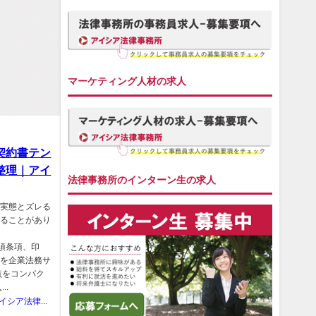
マーケティング人材の求人
契約書テン
整理｜アイ
法律事務所のインターン生の求人
の実態とズレる
困ることがあり
ト
必須条項、印
事を企業法務サ
点をコンパク
..
アイシア法律事務所