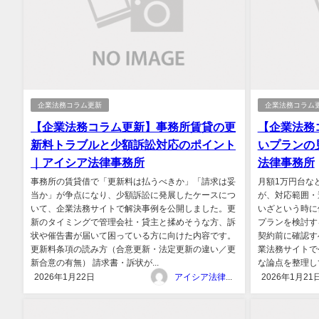
企業法務コラム更新
企業法務コラム
【企業法務コラム更新】事務所賃貸の更
【企業法務
新料トラブルと少額訴訟対応のポイント
いプランの
｜アイシア法律事務所
法律事務所
事務所の賃貸借で「更新料は払うべきか」「請求は妥
月額1万円台な
当か」が争点になり、少額訴訟に発展したケースにつ
が、対応範囲・
いて、企業法務サイトで解決事例を公開しました。更
いざという時に
新のタイミングで管理会社・貸主と揉めそうな方、訴
プランを検討す
状や催告書が届いて困っている方に向けた内容です。
契約前に確認す
更新料条項の読み方（合意更新・法定更新の違い／更
業法務サイトで
新合意の有無） 請求書・訴状が...
な論点を整理して
2026年1月22日
アイシア法律事務所
2026年1月21