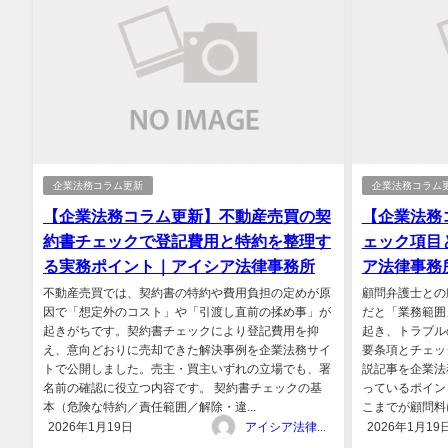
企業法務コラム更新
企業法務コラム
【企業法務コラム更新】不動産売買の契
【企業法務
約書チェックで登記費用と特約を整理す
ェック項目
る実務ポイント｜アイシア法律事務所
ア法律事務
不動産売買では、契約書の特約や費用負担の定めが原
顧問弁護士との
因で「想定外のコスト」や「引渡し直前の揉め事」が
だと「業務範囲
起きがちです。契約書チェックにより登記費用を抑
起き、トラブル
え、意向どおりに売却できた解決事例を企業法務サイ
要条項とチェッ
トで公開しました。売主・買主いずれの立場でも、署
説記事を企業法
名前の確認に役立つ内容です。 契約書チェックの基
っているポイン
本（危険な特約／責任範囲／解除・違...
こまでが顧問料に
2026年1月19日
アイシア法律事務所
2026年1月19