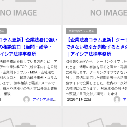
更新
企業法務コラム更新
コラム更新】企業法務に強い
【企業法務コラム更新】クー
の相談窓口（顧問・紛争・
できない取引か判断するとき
アイシア法律事務所
｜アイシア法律事務所
法律事務所を探している方向けに、ア
取引先や顧客から「クーリングオフし
所の企業法務TOP（総合案内）を公開
たとき、適用の有無を誤ると返金・再
・企業間トラブル・M&A・会社法な
に発展します。クーリングオフできな
別の入口と、最新の解決事例・コラム
討し、適切に対応した顧問弁護士の活
います。 無料相談は電話／メールで
務サイトで公開しました。社内の一次
、費用や見積りの考え方は弁護士費用
の整理に役立ちます。 対象取引の切り
相談...
の類型／書面交付／期間） 対象外...
日
アイシア法律事務所
2026年1月22日