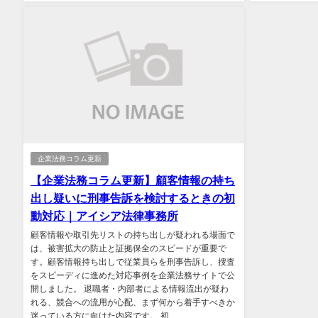
企業法務コラム更新
【企業法務コラム更新】顧客情報の持ち
出し疑いに刑事告訴を検討するときの初
動対応｜アイシア法律事務所
顧客情報や取引先リストの持ち出しが疑われる場面で
は、被害拡大の防止と証拠保全のスピードが重要で
す。顧客情報持ち出しで従業員らを刑事告訴し、捜査
をスピーディに進めた対応事例を企業法務サイトで公
開しました。 退職者・内部者による情報流出が疑わ
れる、競合への流用が心配、まず何から着手すべきか
迷っている方に向けた内容です。 初...