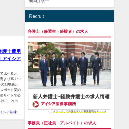
顧問弁護士
Recruit
弁護士（修習生・経験者）の求人
弁護士費用
｜アイシア
けで比べると、
想定より高くつ
料の相場感と
、スポット契約
法務サイトで公
向けに、次の
アイシア法律事務所
事務員（正社員・アルバイト）の求人