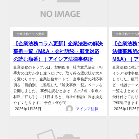
企業法務コラム更新
企業法務コラム
【企業法務コラム更新】企業法務の解決
【企業法務
事例一覧（M&A・会社訴訟・顧問対応
法律事務所
の読む順番）｜アイシア法律事務所
M&A）｜
企業法務のトラブルは、契約条項・社内意思決定・相
企業法務に強い
手方の出方が少し違うだけで、取り得る選択肢が大き
イシア法律事務
く変わります。企業法務サイトで、当事務所の対応事
しました。顧問
例を「目的別」に整理した『解決事例一覧』ページを
ど、相談テーマ
公開しました。 事例を読むときは、次の3点（争点／
一覧をまとめて
材料／打ち手）に注目すると、自社の検討に置き換え
受け付けており
やすくなります。 争点：何が問...
で確認できます。 
2026年1月26日
アイシア法律事務所
2026年1月26