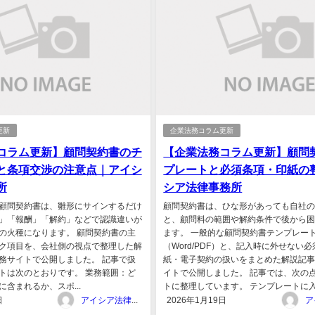
更新
企業法務コラム更新
コラム更新】顧問契約書のチ
【企業法務コラム更新】顧問
と条項交渉の注意点｜アイシ
プレートと必須条項・印紙の
所
シア法律事務所
顧問契約書は、雛形にサインするだけ
顧問契約書は、ひな形があっても自社
」「報酬」「解約」などで認識違いが
と、顧問料の範囲や解約条件で後から
の火種になります。 顧問契約書の主
ます。 一般的な顧問契約書テンプレー
ク項目を、会社側の視点で整理した解
（Word/PDF）と、記入時に外せない
務サイトで公開しました。 記事で扱
紙・電子契約の扱いをまとめた解説記
トは次のとおりです。 業務範囲：ど
イトで公開しました。 記事では、次の
含まれるか、スポ...
トに整理しています。 テンプレートに入.
日
アイシア法律事務所
2026年1月19日