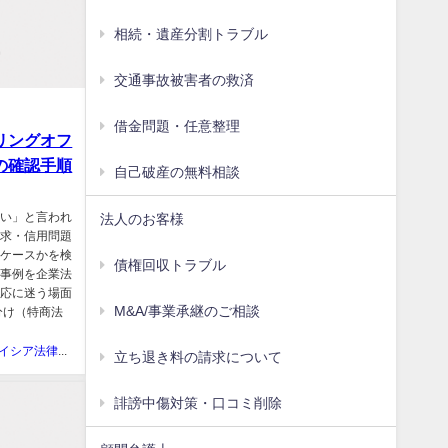
相続・遺産分割トラブル
交通事故被害者の救済
借金問題・任意整理
リングオフ
の確認手順
自己破産の無料相談
たい」と言われ
法人のお客様
請求・信用問題
いケースかを検
債権回収トラブル
用事例を企業法
対応に迷う場面
M&A/事業承継のご相談
分け（特商法
アイシア法律事務所
立ち退き料の請求について
誹謗中傷対策・口コミ削除