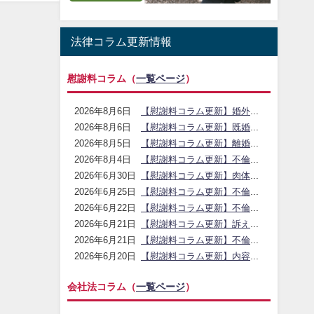
法律コラム更新情報
慰謝料コラム（
一覧ページ
）
【慰謝料コラム更新】婚外恋愛と不倫の違い・慰謝料リスク｜アイシア法律事務所
2026年8月6日
【慰謝料コラム更新】既婚女性と独身男性の不倫・別れ方と慰謝料｜アイシア法律事務所
2026年8月6日
【慰謝料コラム更新】離婚時の結婚式費用・ご祝儀請求の考え方｜アイシア法律事務所
2026年8月5日
【慰謝料コラム更新】不倫関係を続けるリスクと接触禁止の考え方｜アイシア法律事務所
2026年8月4日
【慰謝料コラム更新】肉体関係なし・証拠不足で関係解消を求める交渉の注意点｜アイシア法律事務所
2026年6月30日
【慰謝料コラム更新】不倫相手と別れさせたい場合の慰謝料請求・誓約書の活用｜アイシア法律事務所
2026年6月25日
【慰謝料コラム更新】不倫がバレた直後に取るべき初動とNG対応｜アイシア法律事務所
2026年6月22日
【慰謝料コラム更新】訴えられたら家族・職場にバレるのかの確認ポイント｜アイシア法律事務所
2026年6月21日
【慰謝料コラム更新】不倫はバレないのかと発覚ポイントの整理｜アイシア法律事務所
2026年6月21日
【慰謝料コラム更新】内容証明が家族にバレる不安と秘密解決の注意点｜アイシア法律事務所
2026年6月20日
会社法コラム（
一覧ページ
）