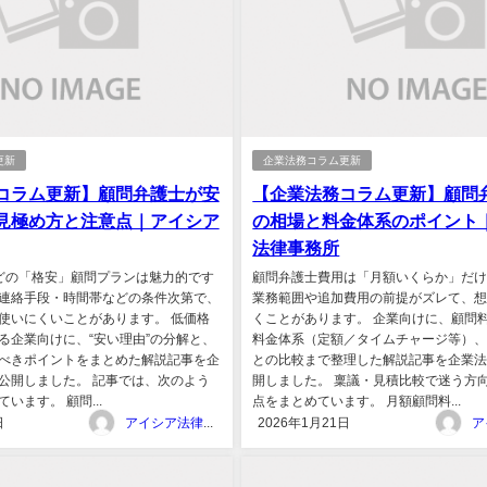
更新
企業法務コラム更新
コラム更新】顧問弁護士が安
【企業法務コラム更新】顧問
見極め方と注意点｜アイシア
の相場と料金体系のポイント
法律事務所
どの「格安」顧問プランは魅力的です
顧問弁護士費用は「月額いくらか」だ
連絡手段・時間帯などの条件次第で、
業務範囲や追加費用の前提がズレて、
使いにくいことがあります。 低価格
くことがあります。 企業向けに、顧問
る企業向けに、“安い理由”の分解と、
料金体系（定額／タイムチャージ等）
べきポイントをまとめた解説記事を企
との比較まで整理した解説記事を企業
公開しました。 記事では、次のよう
開しました。 稟議・見積比較で迷う方
います。 顧問...
点をまとめています。 月額顧問料...
日
アイシア法律事務所
2026年1月21日