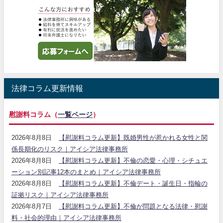
法律コラム更新情報
慰謝料コラム（
一覧ページ
）
2026年8月8日
【慰謝料コラム更新】既婚男性が惹かれる女性と関
係長期化のリスク｜アイシア法律事務所
2026年8月8日
【慰謝料コラム更新】不倫の恋愛・心理・シチュエ
ーション別記事12本のまとめ｜アイシア法律事務所
2026年8月8日
【慰謝料コラム更新】不倫デート・誕生日・指輪の
証拠リスク｜アイシア法律事務所
2026年8月7日
【慰謝料コラム更新】不倫が問題となる法律・慰謝
料・社会的理由｜アイシア法律事務所