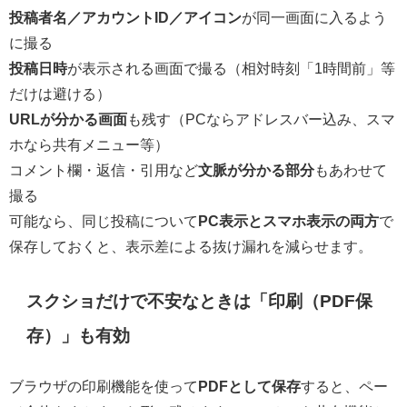
投稿者名／アカウントID／アイコン
が同一画面に入るよう
に撮る
投稿日時
が表示される画面で撮る（相対時刻「1時間前」等
だけは避ける）
URLが分かる画面
も残す（PCならアドレスバー込み、スマ
ホなら共有メニュー等）
コメント欄・返信・引用など
文脈が分かる部分
もあわせて
撮る
可能なら、同じ投稿について
PC表示とスマホ表示の両方
で
保存しておくと、表示差による抜け漏れを減らせます。
スクショだけで不安なときは「印刷（PDF保
存）」も有効
ブラウザの印刷機能を使って
PDFとして保存
すると、ペー